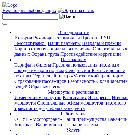
Версия для слабовидящих
О предприятии
История
Руководство
Филиалы
Проекты ГУП
«Мосгортранс»
Наши партнеры
Награды и премии
Корпоративная социальная политика
О персональных
данных
Охрана труда
Противодействие коррупции
Пассажирам
Тарифы и билеты
Правила пользования наземным
городским транспортом
Северный и Южный речные
вокзалы
Сервисный центр «Московский транспорт»
Страхование пассажиров
Безопасность
Склад забытых
вещей
Обратная связь
Маршруты и расписания
Изменения маршрутов
Расписания
Экспрессы
Ночные
маршруты
Специальные рейсы маршрутов наземного
транспорта до учебных заведений
Работа у нас
О ГУП «Мосгортранс»
Наши преимущества
Вакансии
Контакты
Ваши вопросы – наши ответы
Услуги