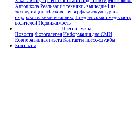
Заказ автобуса
Центр автомотоподготовки
Мотошкола
Автошкола
Реализация техники, вышедшей из
эксплуатации
Московская верфь
Физкультурно-
оздоровительный комплекс
Предрейсовый медосмотр
водителей
Недвижимость
Пресс-служба
Новости
Фотогалерея
Информация для СМИ
Корпоративная газета
Контакты пресс-службы
Контакты