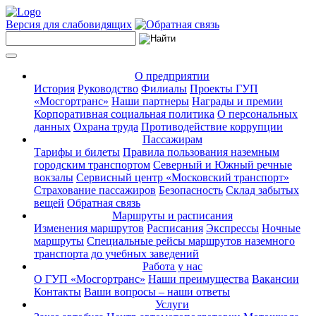
Версия для слабовидящих
О предприятии
История
Руководство
Филиалы
Проекты ГУП
«Мосгортранс»
Наши партнеры
Награды и премии
Корпоративная социальная политика
О персональных
данных
Охрана труда
Противодействие коррупции
Пассажирам
Тарифы и билеты
Правила пользования наземным
городским транспортом
Северный и Южный речные
вокзалы
Сервисный центр «Московский транспорт»
Страхование пассажиров
Безопасность
Склад забытых
вещей
Обратная связь
Маршруты и расписания
Изменения маршрутов
Расписания
Экспрессы
Ночные
маршруты
Специальные рейсы маршрутов наземного
транспорта до учебных заведений
Работа у нас
О ГУП «Мосгортранс»
Наши преимущества
Вакансии
Контакты
Ваши вопросы – наши ответы
Услуги