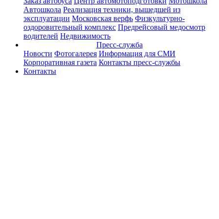
Заказ автобуса
Центр автомотоподготовки
Мотошкола
Автошкола
Реализация техники, вышедшей из
эксплуатации
Московская верфь
Физкультурно-
оздоровительный комплекс
Предрейсовый медосмотр
водителей
Недвижимость
Пресс-служба
Новости
Фотогалерея
Информация для СМИ
Корпоративная газета
Контакты пресс-службы
Контакты