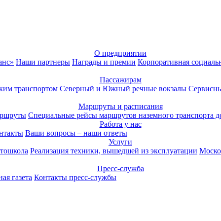
О предприятии
анс»
Наши партнеры
Награды и премии
Корпоративная социаль
Пассажирам
ким транспортом
Северный и Южный речные вокзалы
Сервисны
Маршруты и расписания
аршруты
Специальные рейсы маршрутов наземного транспорта д
Работа у нас
нтакты
Ваши вопросы – наши ответы
Услуги
тошкола
Реализация техники, вышедшей из эксплуатации
Моско
Пресс-служба
ая газета
Контакты пресс-службы