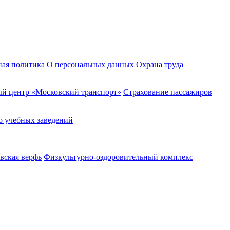
ная политика
О персональных данных
Охрана труда
й центр «Московский транспорт»
Страхование пассажиров
о учебных заведений
вская верфь
Физкультурно-оздоровительный комплекс