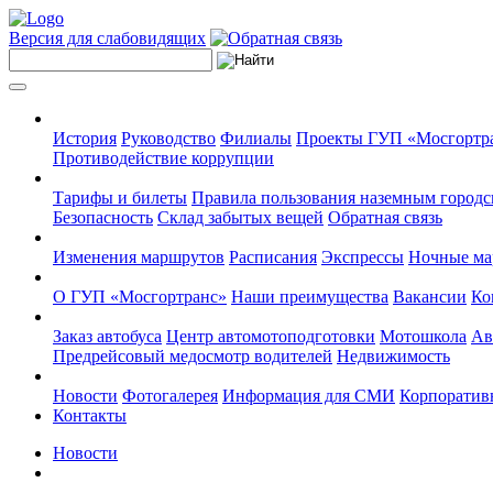
Версия для слабовидящих
История
Руководство
Филиалы
Проекты ГУП «Мосгортр
Противодействие коррупции
Тарифы и билеты
Правила пользования наземным городс
Безопасность
Склад забытых вещей
Обратная связь
Изменения маршрутов
Расписания
Экспрессы
Ночные м
О ГУП «Мосгортранс»
Наши преимущества
Вакансии
Ко
Заказ автобуса
Центр автомотоподготовки
Мотошкола
Ав
Предрейсовый медосмотр водителей
Недвижимость
Новости
Фотогалерея
Информация для СМИ
Корпоративн
Контакты
Новости