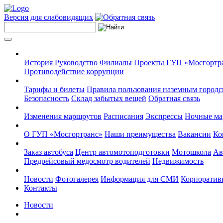
Версия для слабовидящих
История
Руководство
Филиалы
Проекты ГУП «Мосгортр
Противодействие коррупции
Тарифы и билеты
Правила пользования наземным городс
Безопасность
Склад забытых вещей
Обратная связь
Изменения маршрутов
Расписания
Экспрессы
Ночные м
О ГУП «Мосгортранс»
Наши преимущества
Вакансии
Ко
Заказ автобуса
Центр автомотоподготовки
Мотошкола
Ав
Предрейсовый медосмотр водителей
Недвижимость
Новости
Фотогалерея
Информация для СМИ
Корпоративн
Контакты
Новости