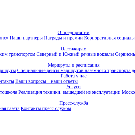
О предприятии
анс»
Наши партнеры
Награды и премии
Корпоративная социаль
Пассажирам
ким транспортом
Северный и Южный речные вокзалы
Сервисны
Маршруты и расписания
аршруты
Специальные рейсы маршрутов наземного транспорта д
Работа у нас
нтакты
Ваши вопросы – наши ответы
Услуги
тошкола
Реализация техники, вышедшей из эксплуатации
Моско
Пресс-служба
ая газета
Контакты пресс-службы