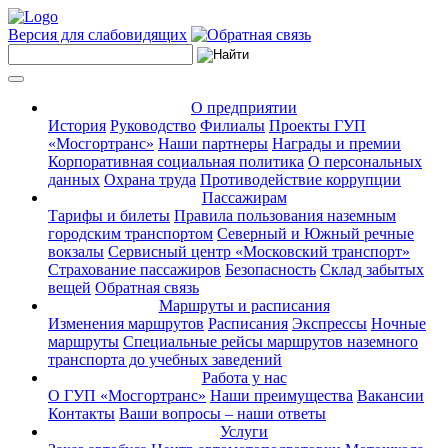
Версия для слабовидящих
О предприятии
История
Руководство
Филиалы
Проекты ГУП
«Мосгортранс»
Наши партнеры
Награды и премии
Корпоративная социальная политика
О персональных
данных
Охрана труда
Противодействие коррупции
Пассажирам
Тарифы и билеты
Правила пользования наземным
городским транспортом
Северный и Южный речные
вокзалы
Сервисный центр «Московский транспорт»
Страхование пассажиров
Безопасность
Склад забытых
вещей
Обратная связь
Маршруты и расписания
Изменения маршрутов
Расписания
Экспрессы
Ночные
маршруты
Специальные рейсы маршрутов наземного
транспорта до учебных заведений
Работа у нас
О ГУП «Мосгортранс»
Наши преимущества
Вакансии
Контакты
Ваши вопросы – наши ответы
Услуги