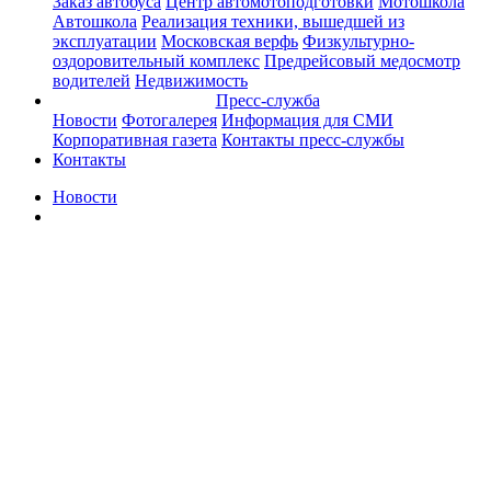
Заказ автобуса
Центр автомотоподготовки
Мотошкола
Автошкола
Реализация техники, вышедшей из
эксплуатации
Московская верфь
Физкультурно-
оздоровительный комплекс
Предрейсовый медосмотр
водителей
Недвижимость
Пресс-служба
Новости
Фотогалерея
Информация для СМИ
Корпоративная газета
Контакты пресс-службы
Контакты
Новости