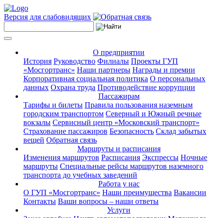
Версия для слабовидящих
О предприятии
История
Руководство
Филиалы
Проекты ГУП
«Мосгортранс»
Наши партнеры
Награды и премии
Корпоративная социальная политика
О персональных
данных
Охрана труда
Противодействие коррупции
Пассажирам
Тарифы и билеты
Правила пользования наземным
городским транспортом
Северный и Южный речные
вокзалы
Сервисный центр «Московский транспорт»
Страхование пассажиров
Безопасность
Склад забытых
вещей
Обратная связь
Маршруты и расписания
Изменения маршрутов
Расписания
Экспрессы
Ночные
маршруты
Специальные рейсы маршрутов наземного
транспорта до учебных заведений
Работа у нас
О ГУП «Мосгортранс»
Наши преимущества
Вакансии
Контакты
Ваши вопросы – наши ответы
Услуги