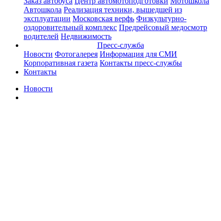
Заказ автобуса
Центр автомотоподготовки
Мотошкола
Автошкола
Реализация техники, вышедшей из
эксплуатации
Московская верфь
Физкультурно-
оздоровительный комплекс
Предрейсовый медосмотр
водителей
Недвижимость
Пресс-служба
Новости
Фотогалерея
Информация для СМИ
Корпоративная газета
Контакты пресс-службы
Контакты
Новости