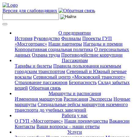
Версия для слабовидящих
О предприятии
История
Руководство
Филиалы
Проекты ГУП
«Мосгортранс»
Наши партнеры
Награды и премии
Корпоративная социальная политика
О персональных
данных
Охрана труда
Противодействие коррупции
Пассажирам
Тарифы и билеты
Правила пользования наземным
городским транспортом
Северный и Южный речные
вокзалы
Сервисный центр «Московский транспорт»
Страхование пассажиров
Безопасность
Склад забытых
вещей
Обратная связь
Маршруты и расписания
Изменения маршрутов
Расписания
Экспрессы
Ночные
маршруты
Специальные рейсы маршрутов наземного
транспорта до учебных заведений
Работа у нас
О ГУП «Мосгортранс»
Наши преимущества
Вакансии
Контакты
Ваши вопросы – наши ответы
Услуги