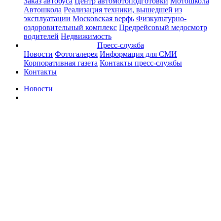
Заказ автобуса
Центр автомотоподготовки
Мотошкола
Автошкола
Реализация техники, вышедшей из
эксплуатации
Московская верфь
Физкультурно-
оздоровительный комплекс
Предрейсовый медосмотр
водителей
Недвижимость
Пресс-служба
Новости
Фотогалерея
Информация для СМИ
Корпоративная газета
Контакты пресс-службы
Контакты
Новости