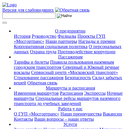
Версия для слабовидящих
О предприятии
История
Руководство
Филиалы
Проекты ГУП
«Мосгортранс»
Наши партнеры
Награды и премии
Корпоративная социальная политика
О персональных
данных
Охрана труда
Противодействие коррупции
Пассажирам
Тарифы и билеты
Правила пользования наземным
городским транспортом
Северный и Южный речные
вокзалы
Сервисный центр «Московский транспорт»
Страхование пассажиров
Безопасность
Склад забытых
вещей
Обратная связь
Маршруты и расписания
Изменения маршрутов
Расписания
Экспрессы
Ночные
маршруты
Специальные рейсы маршрутов наземного
транспорта до учебных заведений
Работа у нас
О ГУП «Мосгортранс»
Наши преимущества
Вакансии
Контакты
Ваши вопросы – наши ответы
Услуги