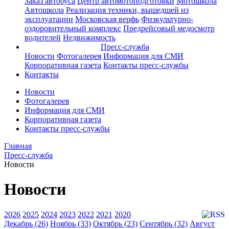
Заказ автобуса
Центр автомотоподготовки
Мотошкола
Автошкола
Реализация техники, вышедшей из
эксплуатации
Московская верфь
Физкультурно-
оздоровительный комплекс
Предрейсовый медосмотр
водителей
Недвижимость
Пресс-служба
Новости
Фотогалерея
Информация для СМИ
Корпоративная газета
Контакты пресс-службы
Контакты
Новости
Фотогалерея
Информация для СМИ
Корпоративная газета
Контакты пресс-службы
Главная
Пресс-служба
Новости
Новости
2026
2025
2024
2023
2022
2021
2020
Декабрь (26)
Ноябрь (33)
Октябрь (23)
Сентябрь (32)
Август