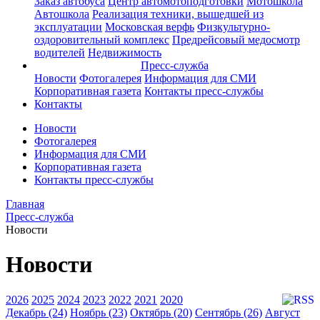
Заказ автобуса
Центр автомотоподготовки
Мотошкола
Автошкола
Реализация техники, вышедшей из
эксплуатации
Московская верфь
Физкультурно-
оздоровительный комплекс
Предрейсовый медосмотр
водителей
Недвижимость
Пресс-служба
Новости
Фотогалерея
Информация для СМИ
Корпоративная газета
Контакты пресс-службы
Контакты
Новости
Фотогалерея
Информация для СМИ
Корпоративная газета
Контакты пресс-службы
Главная
Пресс-служба
Новости
Новости
2026
2025
2024
2023
2022
2021
2020
Декабрь (24)
Ноябрь (23)
Октябрь (20)
Сентябрь (26)
Август