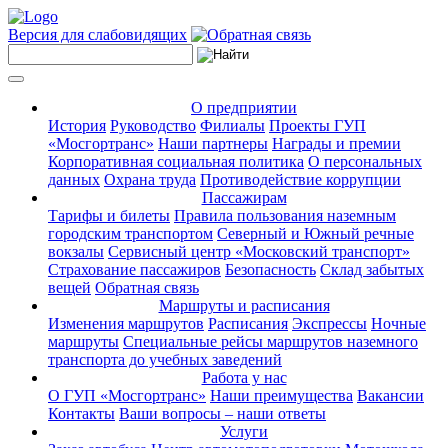
Версия для слабовидящих
О предприятии
История
Руководство
Филиалы
Проекты ГУП
«Мосгортранс»
Наши партнеры
Награды и премии
Корпоративная социальная политика
О персональных
данных
Охрана труда
Противодействие коррупции
Пассажирам
Тарифы и билеты
Правила пользования наземным
городским транспортом
Северный и Южный речные
вокзалы
Сервисный центр «Московский транспорт»
Страхование пассажиров
Безопасность
Склад забытых
вещей
Обратная связь
Маршруты и расписания
Изменения маршрутов
Расписания
Экспрессы
Ночные
маршруты
Специальные рейсы маршрутов наземного
транспорта до учебных заведений
Работа у нас
О ГУП «Мосгортранс»
Наши преимущества
Вакансии
Контакты
Ваши вопросы – наши ответы
Услуги