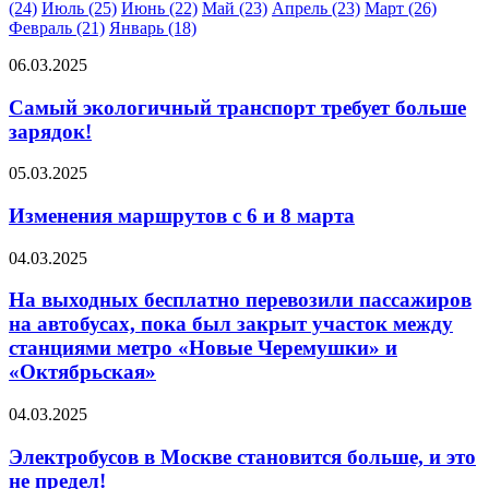
(24)
Июль (25)
Июнь (22)
Май (23)
Апрель (23)
Март (26)
Февраль (21)
Январь (18)
06.03.2025
Самый экологичный транспорт требует больше
зарядок!
05.03.2025
Изменения маршрутов с 6 и 8 марта
04.03.2025
На выходных бесплатно перевозили пассажиров
на автобусах, пока был закрыт участок между
станциями метро «Новые Черемушки» и
«Октябрьская»
04.03.2025
Электробусов в Москве становится больше, и это
не предел!