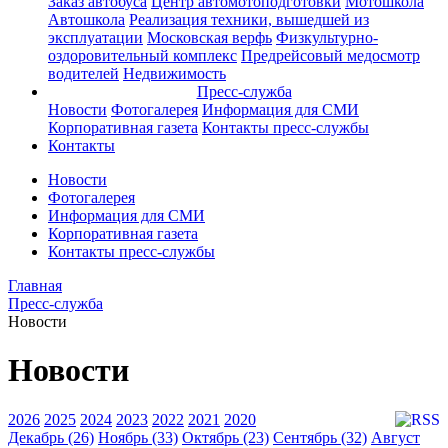
Заказ автобуса
Центр автомотоподготовки
Мотошкола
Автошкола
Реализация техники, вышедшей из
эксплуатации
Московская верфь
Физкультурно-
оздоровительный комплекс
Предрейсовый медосмотр
водителей
Недвижимость
Пресс-служба
Новости
Фотогалерея
Информация для СМИ
Корпоративная газета
Контакты пресс-службы
Контакты
Новости
Фотогалерея
Информация для СМИ
Корпоративная газета
Контакты пресс-службы
Главная
Пресс-служба
Новости
Новости
2026
2025
2024
2023
2022
2021
2020
Декабрь (26)
Ноябрь (33)
Октябрь (23)
Сентябрь (32)
Август