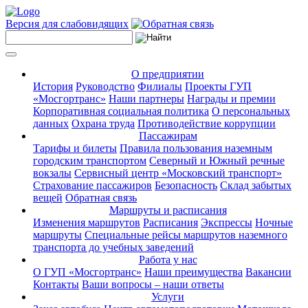
Версия для слабовидящих
О предприятии
История
Руководство
Филиалы
Проекты ГУП
«Мосгортранс»
Наши партнеры
Награды и премии
Корпоративная социальная политика
О персональных
данных
Охрана труда
Противодействие коррупции
Пассажирам
Тарифы и билеты
Правила пользования наземным
городским транспортом
Северный и Южный речные
вокзалы
Сервисный центр «Московский транспорт»
Страхование пассажиров
Безопасность
Склад забытых
вещей
Обратная связь
Маршруты и расписания
Изменения маршрутов
Расписания
Экспрессы
Ночные
маршруты
Специальные рейсы маршрутов наземного
транспорта до учебных заведений
Работа у нас
О ГУП «Мосгортранс»
Наши преимущества
Вакансии
Контакты
Ваши вопросы – наши ответы
Услуги