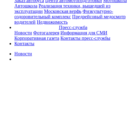
Заказ автобуса
Центр автомотоподготовки
Мотошкола
Автошкола
Реализация техники, вышедшей из
эксплуатации
Московская верфь
Физкультурно-
оздоровительный комплекс
Предрейсовый медосмотр
водителей
Недвижимость
Пресс-служба
Новости
Фотогалерея
Информация для СМИ
Корпоративная газета
Контакты пресс-службы
Контакты
Новости