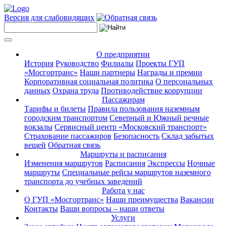
Версия для слабовидящих
О предприятии
История
Руководство
Филиалы
Проекты ГУП
«Мосгортранс»
Наши партнеры
Награды и премии
Корпоративная социальная политика
О персональных
данных
Охрана труда
Противодействие коррупции
Пассажирам
Тарифы и билеты
Правила пользования наземным
городским транспортом
Северный и Южный речные
вокзалы
Сервисный центр «Московский транспорт»
Страхование пассажиров
Безопасность
Склад забытых
вещей
Обратная связь
Маршруты и расписания
Изменения маршрутов
Расписания
Экспрессы
Ночные
маршруты
Специальные рейсы маршрутов наземного
транспорта до учебных заведений
Работа у нас
О ГУП «Мосгортранс»
Наши преимущества
Вакансии
Контакты
Ваши вопросы – наши ответы
Услуги