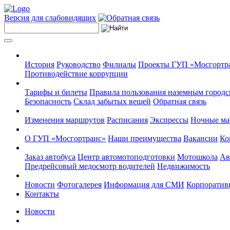
Версия для слабовидящих
История
Руководство
Филиалы
Проекты ГУП «Мосгортр
Противодействие коррупции
Тарифы и билеты
Правила пользования наземным городс
Безопасность
Склад забытых вещей
Обратная связь
Изменения маршрутов
Расписания
Экспрессы
Ночные м
О ГУП «Мосгортранс»
Наши преимущества
Вакансии
Ко
Заказ автобуса
Центр автомотоподготовки
Мотошкола
Ав
Предрейсовый медосмотр водителей
Недвижимость
Новости
Фотогалерея
Информация для СМИ
Корпоративн
Контакты
Новости