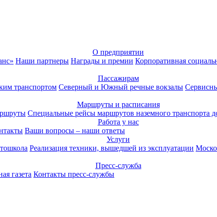
О предприятии
анс»
Наши партнеры
Награды и премии
Корпоративная социаль
Пассажирам
ким транспортом
Северный и Южный речные вокзалы
Сервисны
Маршруты и расписания
аршруты
Специальные рейсы маршрутов наземного транспорта д
Работа у нас
нтакты
Ваши вопросы – наши ответы
Услуги
тошкола
Реализация техники, вышедшей из эксплуатации
Моско
Пресс-служба
ая газета
Контакты пресс-службы