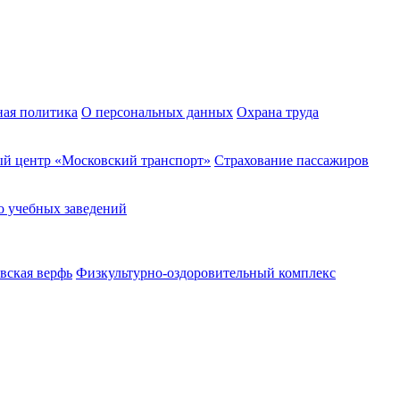
ная политика
О персональных данных
Охрана труда
й центр «Московский транспорт»
Страхование пассажиров
о учебных заведений
вская верфь
Физкультурно-оздоровительный комплекс