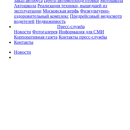
Заказ автобуса
Центр автомотоподготовки
Мотошкола
Автошкола
Реализация техники, вышедшей из
эксплуатации
Московская верфь
Физкультурно-
оздоровительный комплекс
Предрейсовый медосмотр
водителей
Недвижимость
Пресс-служба
Новости
Фотогалерея
Информация для СМИ
Корпоративная газета
Контакты пресс-службы
Контакты
Новости