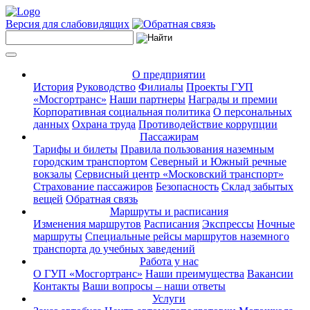
Версия для слабовидящих
О предприятии
История
Руководство
Филиалы
Проекты ГУП
«Мосгортранс»
Наши партнеры
Награды и премии
Корпоративная социальная политика
О персональных
данных
Охрана труда
Противодействие коррупции
Пассажирам
Тарифы и билеты
Правила пользования наземным
городским транспортом
Северный и Южный речные
вокзалы
Сервисный центр «Московский транспорт»
Страхование пассажиров
Безопасность
Склад забытых
вещей
Обратная связь
Маршруты и расписания
Изменения маршрутов
Расписания
Экспрессы
Ночные
маршруты
Специальные рейсы маршрутов наземного
транспорта до учебных заведений
Работа у нас
О ГУП «Мосгортранс»
Наши преимущества
Вакансии
Контакты
Ваши вопросы – наши ответы
Услуги