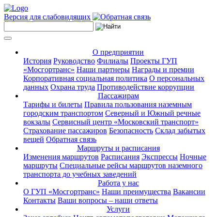
Версия для слабовидящих
О предприятии
История
Руководство
Филиалы
Проекты ГУП
«Мосгортранс»
Наши партнеры
Награды и премии
Корпоративная социальная политика
О персональных
данных
Охрана труда
Противодействие коррупции
Пассажирам
Тарифы и билеты
Правила пользования наземным
городским транспортом
Северный и Южный речные
вокзалы
Сервисный центр «Московский транспорт»
Страхование пассажиров
Безопасность
Склад забытых
вещей
Обратная связь
Маршруты и расписания
Изменения маршрутов
Расписания
Экспрессы
Ночные
маршруты
Специальные рейсы маршрутов наземного
транспорта до учебных заведений
Работа у нас
О ГУП «Мосгортранс»
Наши преимущества
Вакансии
Контакты
Ваши вопросы – наши ответы
Услуги