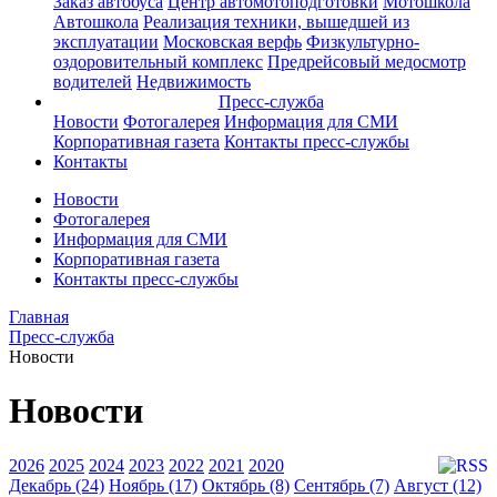
Заказ автобуса
Центр автомотоподготовки
Мотошкола
Автошкола
Реализация техники, вышедшей из
эксплуатации
Московская верфь
Физкультурно-
оздоровительный комплекс
Предрейсовый медосмотр
водителей
Недвижимость
Пресс-служба
Новости
Фотогалерея
Информация для СМИ
Корпоративная газета
Контакты пресс-службы
Контакты
Новости
Фотогалерея
Информация для СМИ
Корпоративная газета
Контакты пресс-службы
Главная
Пресс-служба
Новости
Новости
2026
2025
2024
2023
2022
2021
2020
Декабрь (24)
Ноябрь (17)
Октябрь (8)
Сентябрь (7)
Август (12)