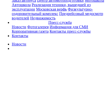
Заказ автобуса
Центр автомотоподготовки
Мотошкола
Автошкола
Реализация техники, вышедшей из
эксплуатации
Московская верфь
Физкультурно-
оздоровительный комплекс
Предрейсовый медосмотр
водителей
Недвижимость
Пресс-служба
Новости
Фотогалерея
Информация для СМИ
Корпоративная газета
Контакты пресс-службы
Контакты
Новости