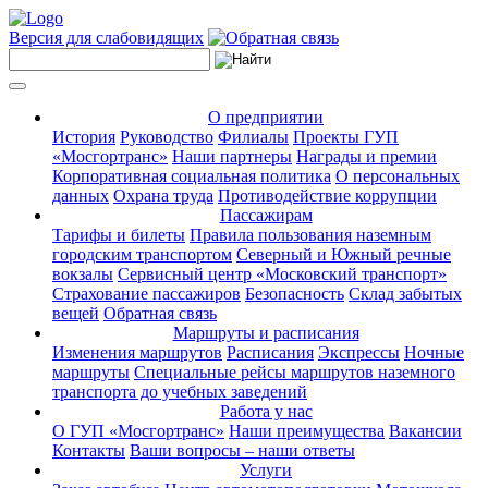
Версия для слабовидящих
О предприятии
История
Руководство
Филиалы
Проекты ГУП
«Мосгортранс»
Наши партнеры
Награды и премии
Корпоративная социальная политика
О персональных
данных
Охрана труда
Противодействие коррупции
Пассажирам
Тарифы и билеты
Правила пользования наземным
городским транспортом
Северный и Южный речные
вокзалы
Сервисный центр «Московский транспорт»
Страхование пассажиров
Безопасность
Склад забытых
вещей
Обратная связь
Маршруты и расписания
Изменения маршрутов
Расписания
Экспрессы
Ночные
маршруты
Специальные рейсы маршрутов наземного
транспорта до учебных заведений
Работа у нас
О ГУП «Мосгортранс»
Наши преимущества
Вакансии
Контакты
Ваши вопросы – наши ответы
Услуги