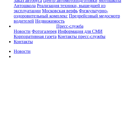
Заказ автобуса
Центр автомотоподготовки
Мотошкола
Автошкола
Реализация техники, вышедшей из
эксплуатации
Московская верфь
Физкультурно-
оздоровительный комплекс
Предрейсовый медосмотр
водителей
Недвижимость
Пресс-служба
Новости
Фотогалерея
Информация для СМИ
Корпоративная газета
Контакты пресс-службы
Контакты
Новости