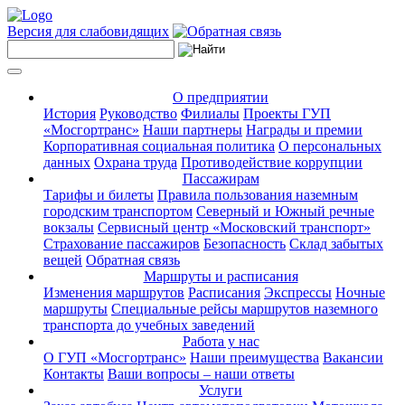
Версия для слабовидящих
О предприятии
История
Руководство
Филиалы
Проекты ГУП
«Мосгортранс»
Наши партнеры
Награды и премии
Корпоративная социальная политика
О персональных
данных
Охрана труда
Противодействие коррупции
Пассажирам
Тарифы и билеты
Правила пользования наземным
городским транспортом
Северный и Южный речные
вокзалы
Сервисный центр «Московский транспорт»
Страхование пассажиров
Безопасность
Склад забытых
вещей
Обратная связь
Маршруты и расписания
Изменения маршрутов
Расписания
Экспрессы
Ночные
маршруты
Специальные рейсы маршрутов наземного
транспорта до учебных заведений
Работа у нас
О ГУП «Мосгортранс»
Наши преимущества
Вакансии
Контакты
Ваши вопросы – наши ответы
Услуги