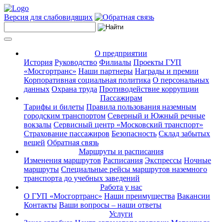
Версия для слабовидящих
О предприятии
История
Руководство
Филиалы
Проекты ГУП
«Мосгортранс»
Наши партнеры
Награды и премии
Корпоративная социальная политика
О персональных
данных
Охрана труда
Противодействие коррупции
Пассажирам
Тарифы и билеты
Правила пользования наземным
городским транспортом
Северный и Южный речные
вокзалы
Сервисный центр «Московский транспорт»
Страхование пассажиров
Безопасность
Склад забытых
вещей
Обратная связь
Маршруты и расписания
Изменения маршрутов
Расписания
Экспрессы
Ночные
маршруты
Специальные рейсы маршрутов наземного
транспорта до учебных заведений
Работа у нас
О ГУП «Мосгортранс»
Наши преимущества
Вакансии
Контакты
Ваши вопросы – наши ответы
Услуги