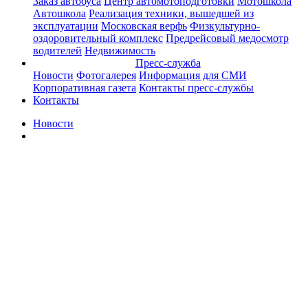
Заказ автобуса
Центр автомотоподготовки
Мотошкола
Автошкола
Реализация техники, вышедшей из
эксплуатации
Московская верфь
Физкультурно-
оздоровительный комплекс
Предрейсовый медосмотр
водителей
Недвижимость
Пресс-служба
Новости
Фотогалерея
Информация для СМИ
Корпоративная газета
Контакты пресс-службы
Контакты
Новости