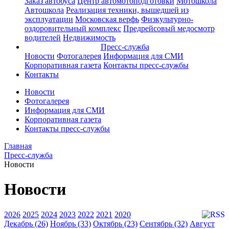
Заказ автобуса
Центр автомотоподготовки
Мотошкола
Автошкола
Реализация техники, вышедшей из
эксплуатации
Московская верфь
Физкультурно-
оздоровительный комплекс
Предрейсовый медосмотр
водителей
Недвижимость
Пресс-служба
Новости
Фотогалерея
Информация для СМИ
Корпоративная газета
Контакты пресс-службы
Контакты
Новости
Фотогалерея
Информация для СМИ
Корпоративная газета
Контакты пресс-службы
Главная
Пресс-служба
Новости
Новости
2026
2025
2024
2023
2022
2021
2020
Декабрь (26)
Ноябрь (33)
Октябрь (23)
Сентябрь (32)
Август