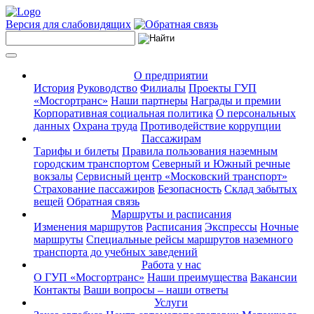
Версия для слабовидящих
О предприятии
История
Руководство
Филиалы
Проекты ГУП
«Мосгортранс»
Наши партнеры
Награды и премии
Корпоративная социальная политика
О персональных
данных
Охрана труда
Противодействие коррупции
Пассажирам
Тарифы и билеты
Правила пользования наземным
городским транспортом
Северный и Южный речные
вокзалы
Сервисный центр «Московский транспорт»
Страхование пассажиров
Безопасность
Склад забытых
вещей
Обратная связь
Маршруты и расписания
Изменения маршрутов
Расписания
Экспрессы
Ночные
маршруты
Специальные рейсы маршрутов наземного
транспорта до учебных заведений
Работа у нас
О ГУП «Мосгортранс»
Наши преимущества
Вакансии
Контакты
Ваши вопросы – наши ответы
Услуги