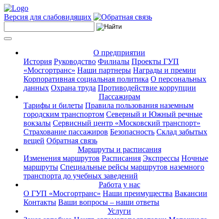
Версия для слабовидящих
О предприятии
История
Руководство
Филиалы
Проекты ГУП
«Мосгортранс»
Наши партнеры
Награды и премии
Корпоративная социальная политика
О персональных
данных
Охрана труда
Противодействие коррупции
Пассажирам
Тарифы и билеты
Правила пользования наземным
городским транспортом
Северный и Южный речные
вокзалы
Сервисный центр «Московский транспорт»
Страхование пассажиров
Безопасность
Склад забытых
вещей
Обратная связь
Маршруты и расписания
Изменения маршрутов
Расписания
Экспрессы
Ночные
маршруты
Специальные рейсы маршрутов наземного
транспорта до учебных заведений
Работа у нас
О ГУП «Мосгортранс»
Наши преимущества
Вакансии
Контакты
Ваши вопросы – наши ответы
Услуги