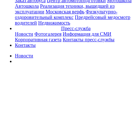
Заказ автобуса
Центр автомотоподготовки
Мотошкола
Автошкола
Реализация техники, вышедшей из
эксплуатации
Московская верфь
Физкультурно-
оздоровительный комплекс
Предрейсовый медосмотр
водителей
Недвижимость
Пресс-служба
Новости
Фотогалерея
Информация для СМИ
Корпоративная газета
Контакты пресс-службы
Контакты
Новости