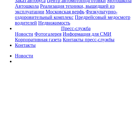
Заказ автобуса
Центр автомотоподготовки
Мотошкола
Автошкола
Реализация техники, вышедшей из
эксплуатации
Московская верфь
Физкультурно-
оздоровительный комплекс
Предрейсовый медосмотр
водителей
Недвижимость
Пресс-служба
Новости
Фотогалерея
Информация для СМИ
Корпоративная газета
Контакты пресс-службы
Контакты
Новости