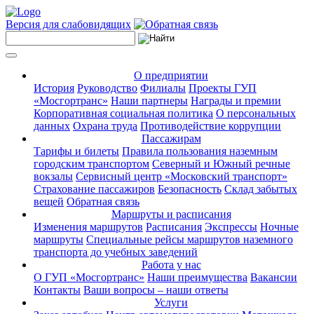
Версия для слабовидящих
О предприятии
История
Руководство
Филиалы
Проекты ГУП
«Мосгортранс»
Наши партнеры
Награды и премии
Корпоративная социальная политика
О персональных
данных
Охрана труда
Противодействие коррупции
Пассажирам
Тарифы и билеты
Правила пользования наземным
городским транспортом
Северный и Южный речные
вокзалы
Сервисный центр «Московский транспорт»
Страхование пассажиров
Безопасность
Склад забытых
вещей
Обратная связь
Маршруты и расписания
Изменения маршрутов
Расписания
Экспрессы
Ночные
маршруты
Специальные рейсы маршрутов наземного
транспорта до учебных заведений
Работа у нас
О ГУП «Мосгортранс»
Наши преимущества
Вакансии
Контакты
Ваши вопросы – наши ответы
Услуги