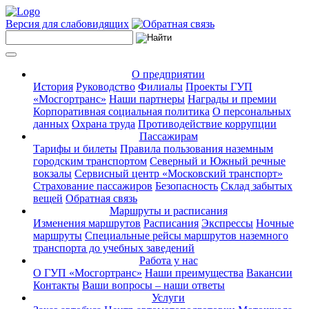
Версия для слабовидящих
О предприятии
История
Руководство
Филиалы
Проекты ГУП
«Мосгортранс»
Наши партнеры
Награды и премии
Корпоративная социальная политика
О персональных
данных
Охрана труда
Противодействие коррупции
Пассажирам
Тарифы и билеты
Правила пользования наземным
городским транспортом
Северный и Южный речные
вокзалы
Сервисный центр «Московский транспорт»
Страхование пассажиров
Безопасность
Склад забытых
вещей
Обратная связь
Маршруты и расписания
Изменения маршрутов
Расписания
Экспрессы
Ночные
маршруты
Специальные рейсы маршрутов наземного
транспорта до учебных заведений
Работа у нас
О ГУП «Мосгортранс»
Наши преимущества
Вакансии
Контакты
Ваши вопросы – наши ответы
Услуги