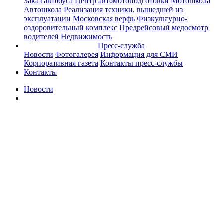
Заказ автобуса
Центр автомотоподготовки
Мотошкола
Автошкола
Реализация техники, вышедшей из
эксплуатации
Московская верфь
Физкультурно-
оздоровительный комплекс
Предрейсовый медосмотр
водителей
Недвижимость
Пресс-служба
Новости
Фотогалерея
Информация для СМИ
Корпоративная газета
Контакты пресс-службы
Контакты
Новости