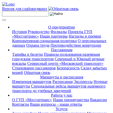
Версия для слабовидящих
О предприятии
История
Руководство
Филиалы
Проекты ГУП
«Мосгортранс»
Наши партнеры
Награды и премии
Корпоративная социальная политика
О персональных
данных
Охрана труда
Противодействие коррупции
Пассажирам
Тарифы и билеты
Правила пользования наземным
городским транспортом
Северный и Южный речные
вокзалы
Сервисный центр «Московский транспорт»
Страхование пассажиров
Безопасность
Склад забытых
вещей
Обратная связь
Маршруты и расписания
Изменения маршрутов
Расписания
Экспрессы
Ночные
маршруты
Специальные рейсы маршрутов наземного
транспорта до учебных заведений
Работа у нас
О ГУП «Мосгортранс»
Наши преимущества
Вакансии
Контакты
Ваши вопросы – наши ответы
Услуги