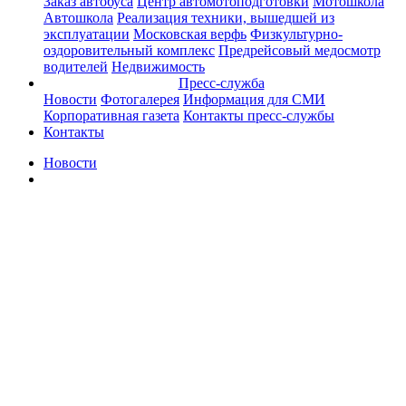
Заказ автобуса
Центр автомотоподготовки
Мотошкола
Автошкола
Реализация техники, вышедшей из
эксплуатации
Московская верфь
Физкультурно-
оздоровительный комплекс
Предрейсовый медосмотр
водителей
Недвижимость
Пресс-служба
Новости
Фотогалерея
Информация для СМИ
Корпоративная газета
Контакты пресс-службы
Контакты
Новости