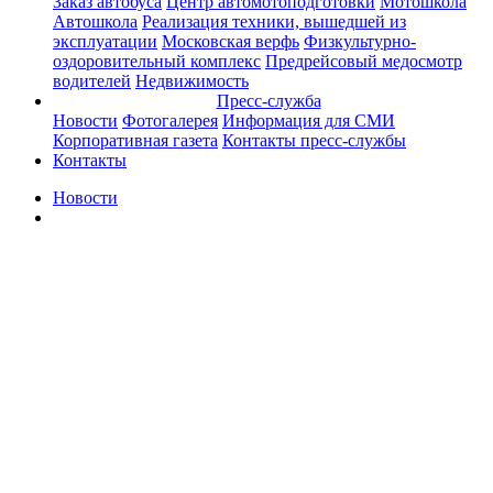
Заказ автобуса
Центр автомотоподготовки
Мотошкола
Автошкола
Реализация техники, вышедшей из
эксплуатации
Московская верфь
Физкультурно-
оздоровительный комплекс
Предрейсовый медосмотр
водителей
Недвижимость
Пресс-служба
Новости
Фотогалерея
Информация для СМИ
Корпоративная газета
Контакты пресс-службы
Контакты
Новости