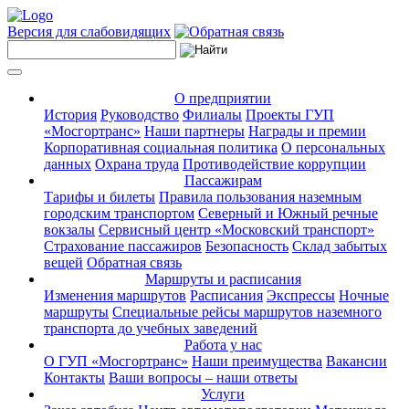
Версия для слабовидящих
О предприятии
История
Руководство
Филиалы
Проекты ГУП
«Мосгортранс»
Наши партнеры
Награды и премии
Корпоративная социальная политика
О персональных
данных
Охрана труда
Противодействие коррупции
Пассажирам
Тарифы и билеты
Правила пользования наземным
городским транспортом
Северный и Южный речные
вокзалы
Сервисный центр «Московский транспорт»
Страхование пассажиров
Безопасность
Склад забытых
вещей
Обратная связь
Маршруты и расписания
Изменения маршрутов
Расписания
Экспрессы
Ночные
маршруты
Специальные рейсы маршрутов наземного
транспорта до учебных заведений
Работа у нас
О ГУП «Мосгортранс»
Наши преимущества
Вакансии
Контакты
Ваши вопросы – наши ответы
Услуги