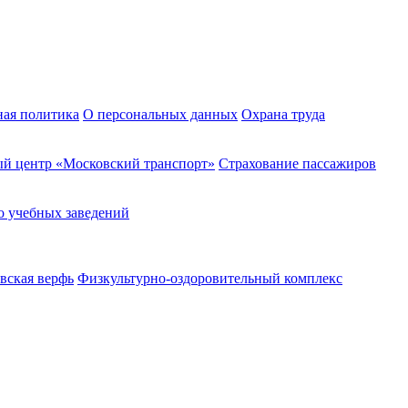
ная политика
О персональных данных
Охрана труда
й центр «Московский транспорт»
Страхование пассажиров
о учебных заведений
вская верфь
Физкультурно-оздоровительный комплекс