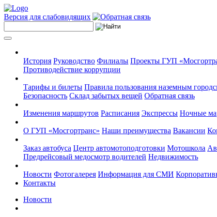
Версия для слабовидящих
История
Руководство
Филиалы
Проекты ГУП «Мосгортр
Противодействие коррупции
Тарифы и билеты
Правила пользования наземным городс
Безопасность
Склад забытых вещей
Обратная связь
Изменения маршрутов
Расписания
Экспрессы
Ночные м
О ГУП «Мосгортранс»
Наши преимущества
Вакансии
Ко
Заказ автобуса
Центр автомотоподготовки
Мотошкола
Ав
Предрейсовый медосмотр водителей
Недвижимость
Новости
Фотогалерея
Информация для СМИ
Корпоративн
Контакты
Новости