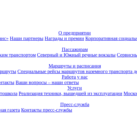
О предприятии
анс»
Наши партнеры
Награды и премии
Корпоративная социаль
Пассажирам
ким транспортом
Северный и Южный речные вокзалы
Сервисны
Маршруты и расписания
аршруты
Специальные рейсы маршрутов наземного транспорта д
Работа у нас
нтакты
Ваши вопросы – наши ответы
Услуги
тошкола
Реализация техники, вышедшей из эксплуатации
Моско
Пресс-служба
ая газета
Контакты пресс-службы