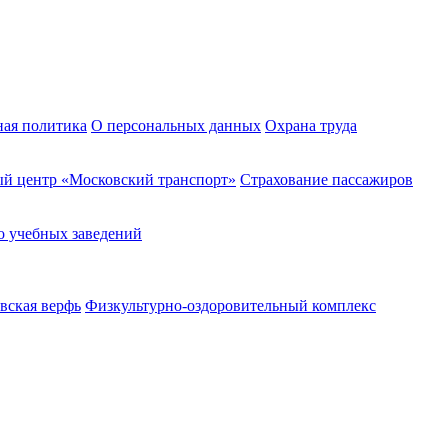
ная политика
О персональных данных
Охрана труда
й центр «Московский транспорт»
Страхование пассажиров
о учебных заведений
вская верфь
Физкультурно-оздоровительный комплекс