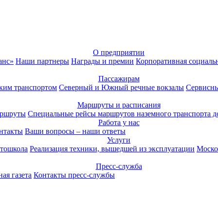
О предприятии
анс»
Наши партнеры
Награды и премии
Корпоративная социаль
Пассажирам
ким транспортом
Северный и Южный речные вокзалы
Сервисны
Маршруты и расписания
аршруты
Специальные рейсы маршрутов наземного транспорта д
Работа у нас
нтакты
Ваши вопросы – наши ответы
Услуги
тошкола
Реализация техники, вышедшей из эксплуатации
Моско
Пресс-служба
ая газета
Контакты пресс-службы