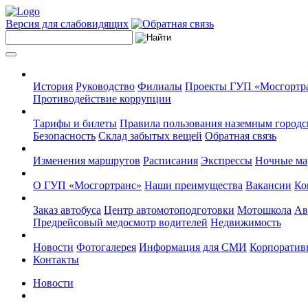
Версия для слабовидящих
История
Руководство
Филиалы
Проекты ГУП «Мосгортр
Противодействие коррупции
Тарифы и билеты
Правила пользования наземным городс
Безопасность
Склад забытых вещей
Обратная связь
Изменения маршрутов
Расписания
Экспрессы
Ночные м
О ГУП «Мосгортранс»
Наши преимущества
Вакансии
Ко
Заказ автобуса
Центр автомотоподготовки
Мотошкола
Ав
Предрейсовый медосмотр водителей
Недвижимость
Новости
Фотогалерея
Информация для СМИ
Корпоративн
Контакты
Новости