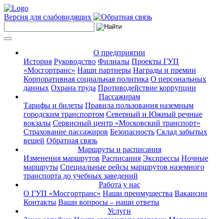
Версия для слабовидящих
О предприятии
История
Руководство
Филиалы
Проекты ГУП
«Мосгортранс»
Наши партнеры
Награды и премии
Корпоративная социальная политика
О персональных
данных
Охрана труда
Противодействие коррупции
Пассажирам
Тарифы и билеты
Правила пользования наземным
городским транспортом
Северный и Южный речные
вокзалы
Сервисный центр «Московский транспорт»
Страхование пассажиров
Безопасность
Склад забытых
вещей
Обратная связь
Маршруты и расписания
Изменения маршрутов
Расписания
Экспрессы
Ночные
маршруты
Специальные рейсы маршрутов наземного
транспорта до учебных заведений
Работа у нас
О ГУП «Мосгортранс»
Наши преимущества
Вакансии
Контакты
Ваши вопросы – наши ответы
Услуги