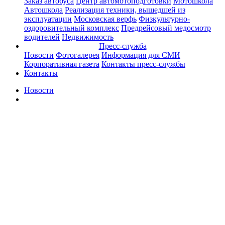
Заказ автобуса
Центр автомотоподготовки
Мотошкола
Автошкола
Реализация техники, вышедшей из
эксплуатации
Московская верфь
Физкультурно-
оздоровительный комплекс
Предрейсовый медосмотр
водителей
Недвижимость
Пресс-служба
Новости
Фотогалерея
Информация для СМИ
Корпоративная газета
Контакты пресс-службы
Контакты
Новости