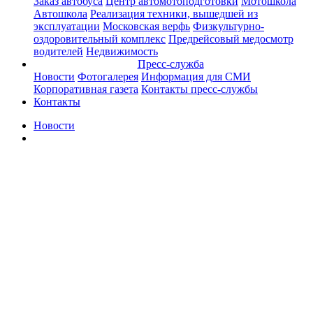
Заказ автобуса
Центр автомотоподготовки
Мотошкола
Автошкола
Реализация техники, вышедшей из
эксплуатации
Московская верфь
Физкультурно-
оздоровительный комплекс
Предрейсовый медосмотр
водителей
Недвижимость
Пресс-служба
Новости
Фотогалерея
Информация для СМИ
Корпоративная газета
Контакты пресс-службы
Контакты
Новости