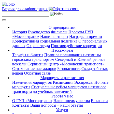
Версия для слабовидящих
О предприятии
История
Руководство
Филиалы
Проекты ГУП
«Мосгортранс»
Наши партнеры
Награды и премии
Корпоративная социальная политика
О персональных
данных
Охрана труда
Противодействие коррупции
Пассажирам
Тарифы и билеты
Правила пользования наземным
городским транспортом
Северный и Южный речные
вокзалы
Сервисный центр «Московский транспорт»
Страхование пассажиров
Безопасность
Склад забытых
вещей
Обратная связь
Маршруты и расписания
Изменения маршрутов
Расписания
Экспрессы
Ночные
маршруты
Специальные рейсы маршрутов наземного
транспорта до учебных заведений
Работа у нас
О ГУП «Мосгортранс»
Наши преимущества
Вакансии
Контакты
Ваши вопросы – наши ответы
Услуги