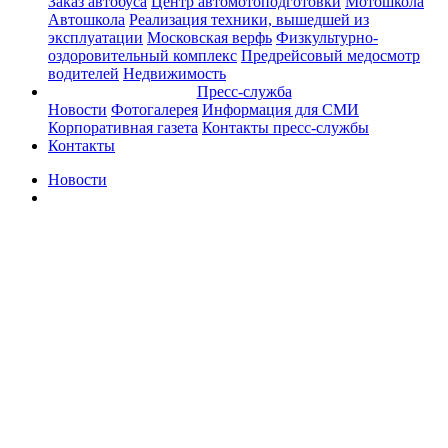
Заказ автобуса
Центр автомотоподготовки
Мотошкола
Автошкола
Реализация техники, вышедшей из
эксплуатации
Московская верфь
Физкультурно-
оздоровительный комплекс
Предрейсовый медосмотр
водителей
Недвижимость
Пресс-служба
Новости
Фотогалерея
Информация для СМИ
Корпоративная газета
Контакты пресс-службы
Контакты
Новости