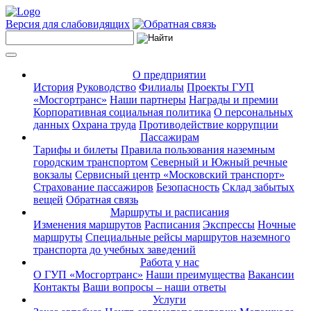
Версия для слабовидящих
О предприятии
История
Руководство
Филиалы
Проекты ГУП
«Мосгортранс»
Наши партнеры
Награды и премии
Корпоративная социальная политика
О персональных
данных
Охрана труда
Противодействие коррупции
Пассажирам
Тарифы и билеты
Правила пользования наземным
городским транспортом
Северный и Южный речные
вокзалы
Сервисный центр «Московский транспорт»
Страхование пассажиров
Безопасность
Склад забытых
вещей
Обратная связь
Маршруты и расписания
Изменения маршрутов
Расписания
Экспрессы
Ночные
маршруты
Специальные рейсы маршрутов наземного
транспорта до учебных заведений
Работа у нас
О ГУП «Мосгортранс»
Наши преимущества
Вакансии
Контакты
Ваши вопросы – наши ответы
Услуги