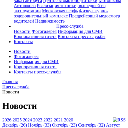
Заказ автобуса
Центр автомотоподготовки
Мотошкола
Автошкола
Реализация техники, вышедшей из
эксплуатации
Московская верфь
Физкультурно-
оздоровительный комплекс
Предрейсовый медосмотр
водителей
Недвижимость
Пресс-служба
Новости
Фотогалерея
Информация для СМИ
Корпоративная газета
Контакты пресс-службы
Контакты
Новости
Фотогалерея
Информация для СМИ
Корпоративная газета
Контакты пресс-службы
Главная
Пресс-служба
Новости
Новости
2026
2025
2024
2023
2022
2021
2020
Декабрь (26)
Ноябрь (33)
Октябрь (23)
Сентябрь (32)
Август