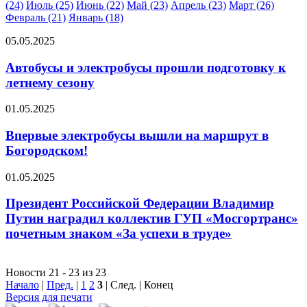
(24)
Июль (25)
Июнь (22)
Май (23)
Апрель (23)
Март (26)
Февраль (21)
Январь (18)
05.05.2025
Автобусы и электробусы прошли подготовку к
летнему сезону
01.05.2025
Впервые электробусы вышли на маршрут в
Богородском!
01.05.2025
Президент Российской Федерации Владимир
Путин наградил коллектив ГУП «Мосгортранс»
почетным знаком «За успехи в труде»
Новости 21 - 23 из 23
Начало
|
Пред.
|
1
2
3
| След. | Конец
Версия для печати