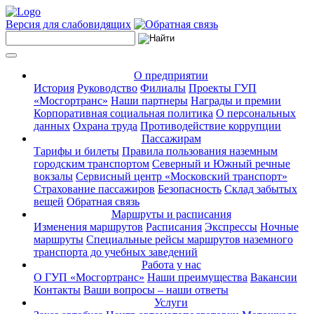
Версия для слабовидящих
О предприятии
История
Руководство
Филиалы
Проекты ГУП
«Мосгортранс»
Наши партнеры
Награды и премии
Корпоративная социальная политика
О персональных
данных
Охрана труда
Противодействие коррупции
Пассажирам
Тарифы и билеты
Правила пользования наземным
городским транспортом
Северный и Южный речные
вокзалы
Сервисный центр «Московский транспорт»
Страхование пассажиров
Безопасность
Склад забытых
вещей
Обратная связь
Маршруты и расписания
Изменения маршрутов
Расписания
Экспрессы
Ночные
маршруты
Специальные рейсы маршрутов наземного
транспорта до учебных заведений
Работа у нас
О ГУП «Мосгортранс»
Наши преимущества
Вакансии
Контакты
Ваши вопросы – наши ответы
Услуги