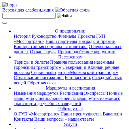
Версия для слабовидящих
О предприятии
История
Руководство
Филиалы
Проекты ГУП
«Мосгортранс»
Наши партнеры
Награды и премии
Корпоративная социальная политика
О персональных
данных
Охрана труда
Противодействие коррупции
Пассажирам
Тарифы и билеты
Правила пользования наземным
городским транспортом
Северный и Южный речные
вокзалы
Сервисный центр «Московский транспорт»
Страхование пассажиров
Безопасность
Склад забытых
вещей
Обратная связь
Маршруты и расписания
Изменения маршрутов
Расписания
Экспрессы
Ночные
маршруты
Специальные рейсы маршрутов наземного
транспорта до учебных заведений
Работа у нас
О ГУП «Мосгортранс»
Наши преимущества
Вакансии
Контакты
Ваши вопросы – наши ответы
Услуги