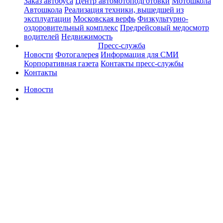
Заказ автобуса
Центр автомотоподготовки
Мотошкола
Автошкола
Реализация техники, вышедшей из
эксплуатации
Московская верфь
Физкультурно-
оздоровительный комплекс
Предрейсовый медосмотр
водителей
Недвижимость
Пресс-служба
Новости
Фотогалерея
Информация для СМИ
Корпоративная газета
Контакты пресс-службы
Контакты
Новости