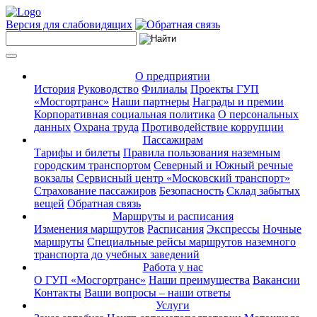
Версия для слабовидящих
О предприятии
История
Руководство
Филиалы
Проекты ГУП
«Мосгортранс»
Наши партнеры
Награды и премии
Корпоративная социальная политика
О персональных
данных
Охрана труда
Противодействие коррупции
Пассажирам
Тарифы и билеты
Правила пользования наземным
городским транспортом
Северный и Южный речные
вокзалы
Сервисный центр «Московский транспорт»
Страхование пассажиров
Безопасность
Склад забытых
вещей
Обратная связь
Маршруты и расписания
Изменения маршрутов
Расписания
Экспрессы
Ночные
маршруты
Специальные рейсы маршрутов наземного
транспорта до учебных заведений
Работа у нас
О ГУП «Мосгортранс»
Наши преимущества
Вакансии
Контакты
Ваши вопросы – наши ответы
Услуги