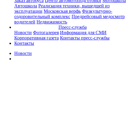
Заказ автобуса
Центр автомотоподготовки
Мотошкола
Автошкола
Реализация техники, вышедшей из
эксплуатации
Московская верфь
Физкультурно-
оздоровительный комплекс
Предрейсовый медосмотр
водителей
Недвижимость
Пресс-служба
Новости
Фотогалерея
Информация для СМИ
Корпоративная газета
Контакты пресс-службы
Контакты
Новости