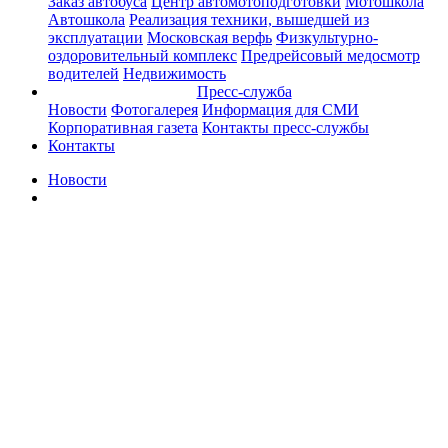
Заказ автобуса
Центр автомотоподготовки
Мотошкола
Автошкола
Реализация техники, вышедшей из
эксплуатации
Московская верфь
Физкультурно-
оздоровительный комплекс
Предрейсовый медосмотр
водителей
Недвижимость
Пресс-служба
Новости
Фотогалерея
Информация для СМИ
Корпоративная газета
Контакты пресс-службы
Контакты
Новости