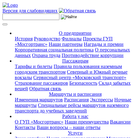
Версия для слабовидящих
О предприятии
История
Руководство
Филиалы
Проекты ГУП
«Мосгортранс»
Наши партнеры
Награды и премии
Корпоративная социальная политика
О персональных
данных
Охрана труда
Противодействие коррупции
Пассажирам
Тарифы и билеты
Правила пользования наземным
городским транспортом
Северный и Южный речные
вокзалы
Сервисный центр «Московский транспорт»
Страхование пассажиров
Безопасность
Склад забытых
вещей
Обратная связь
Маршруты и расписания
Изменения маршрутов
Расписания
Экспрессы
Ночные
маршруты
Специальные рейсы маршрутов наземного
транспорта до учебных заведений
Работа у нас
О ГУП «Мосгортранс»
Наши преимущества
Вакансии
Контакты
Ваши вопросы – наши ответы
Услуги