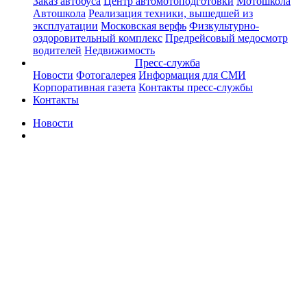
Заказ автобуса
Центр автомотоподготовки
Мотошкола
Автошкола
Реализация техники, вышедшей из
эксплуатации
Московская верфь
Физкультурно-
оздоровительный комплекс
Предрейсовый медосмотр
водителей
Недвижимость
Пресс-служба
Новости
Фотогалерея
Информация для СМИ
Корпоративная газета
Контакты пресс-службы
Контакты
Новости