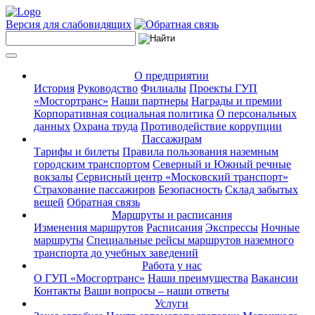
Версия для слабовидящих
О предприятии
История
Руководство
Филиалы
Проекты ГУП
«Мосгортранс»
Наши партнеры
Награды и премии
Корпоративная социальная политика
О персональных
данных
Охрана труда
Противодействие коррупции
Пассажирам
Тарифы и билеты
Правила пользования наземным
городским транспортом
Северный и Южный речные
вокзалы
Сервисный центр «Московский транспорт»
Страхование пассажиров
Безопасность
Склад забытых
вещей
Обратная связь
Маршруты и расписания
Изменения маршрутов
Расписания
Экспрессы
Ночные
маршруты
Специальные рейсы маршрутов наземного
транспорта до учебных заведений
Работа у нас
О ГУП «Мосгортранс»
Наши преимущества
Вакансии
Контакты
Ваши вопросы – наши ответы
Услуги