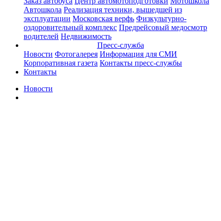
Заказ автобуса
Центр автомотоподготовки
Мотошкола
Автошкола
Реализация техники, вышедшей из
эксплуатации
Московская верфь
Физкультурно-
оздоровительный комплекс
Предрейсовый медосмотр
водителей
Недвижимость
Пресс-служба
Новости
Фотогалерея
Информация для СМИ
Корпоративная газета
Контакты пресс-службы
Контакты
Новости