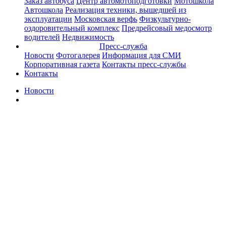
Заказ автобуса
Центр автомотоподготовки
Мотошкола
Автошкола
Реализация техники, вышедшей из
эксплуатации
Московская верфь
Физкультурно-
оздоровительный комплекс
Предрейсовый медосмотр
водителей
Недвижимость
Пресс-служба
Новости
Фотогалерея
Информация для СМИ
Корпоративная газета
Контакты пресс-службы
Контакты
Новости