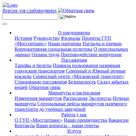
Версия для слабовидящих
О предприятии
История
Руководство
Филиалы
Проекты ГУП
«Мосгортранс»
Наши партнеры
Награды и премии
Корпоративная социальная политика
О персональных
данных
Охрана труда
Противодействие коррупции
Пассажирам
Тарифы и билеты
Правила пользования наземным
городским транспортом
Северный и Южный речные
вокзалы
Сервисный центр «Московский транспорт»
Страхование пассажиров
Безопасность
Склад забытых
вещей
Обратная связь
Маршруты и расписания
Изменения маршрутов
Расписания
Экспрессы
Ночные
маршруты
Специальные рейсы маршрутов наземного
транспорта до учебных заведений
Работа у нас
О ГУП «Мосгортранс»
Наши преимущества
Вакансии
Контакты
Ваши вопросы – наши ответы
Услуги