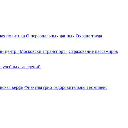
ная политика
О персональных данных
Охрана труда
й центр «Московский транспорт»
Страхование пассажиров
о учебных заведений
вская верфь
Физкультурно-оздоровительный комплекс