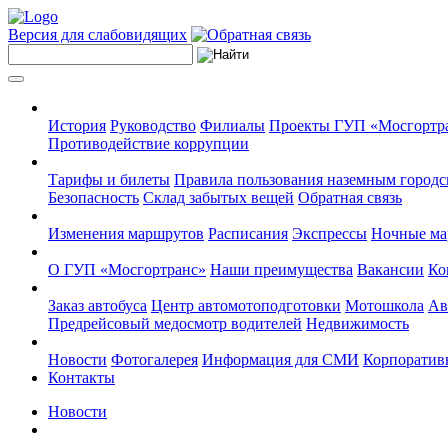
Версия для слабовидящих
История
Руководство
Филиалы
Проекты ГУП «Мосгортр
Противодействие коррупции
Тарифы и билеты
Правила пользования наземным городс
Безопасность
Склад забытых вещей
Обратная связь
Изменения маршрутов
Расписания
Экспрессы
Ночные м
О ГУП «Мосгортранс»
Наши преимущества
Вакансии
Ко
Заказ автобуса
Центр автомотоподготовки
Мотошкола
Ав
Предрейсовый медосмотр водителей
Недвижимость
Новости
Фотогалерея
Информация для СМИ
Корпоративн
Контакты
Новости