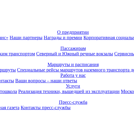
О предприятии
анс»
Наши партнеры
Награды и премии
Корпоративная социаль
Пассажирам
ким транспортом
Северный и Южный речные вокзалы
Сервисны
Маршруты и расписания
аршруты
Специальные рейсы маршрутов наземного транспорта д
Работа у нас
нтакты
Ваши вопросы – наши ответы
Услуги
тошкола
Реализация техники, вышедшей из эксплуатации
Моско
Пресс-служба
ая газета
Контакты пресс-службы