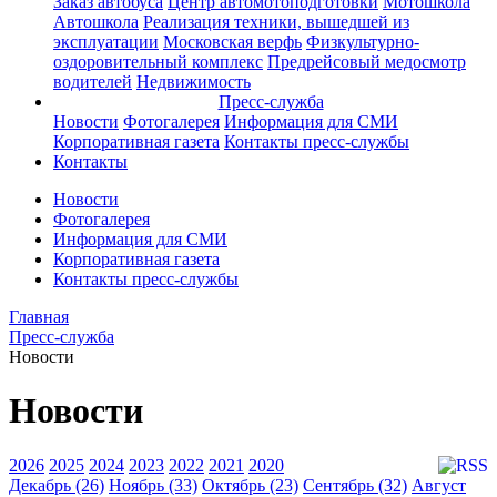
Заказ автобуса
Центр автомотоподготовки
Мотошкола
Автошкола
Реализация техники, вышедшей из
эксплуатации
Московская верфь
Физкультурно-
оздоровительный комплекс
Предрейсовый медосмотр
водителей
Недвижимость
Пресс-служба
Новости
Фотогалерея
Информация для СМИ
Корпоративная газета
Контакты пресс-службы
Контакты
Новости
Фотогалерея
Информация для СМИ
Корпоративная газета
Контакты пресс-службы
Главная
Пресс-служба
Новости
Новости
2026
2025
2024
2023
2022
2021
2020
Декабрь (26)
Ноябрь (33)
Октябрь (23)
Сентябрь (32)
Август