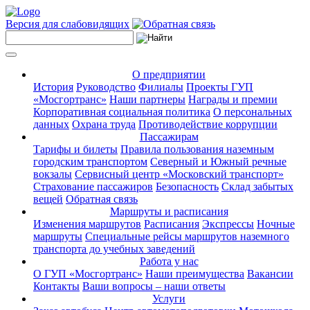
Версия для слабовидящих
О предприятии
История
Руководство
Филиалы
Проекты ГУП
«Мосгортранс»
Наши партнеры
Награды и премии
Корпоративная социальная политика
О персональных
данных
Охрана труда
Противодействие коррупции
Пассажирам
Тарифы и билеты
Правила пользования наземным
городским транспортом
Северный и Южный речные
вокзалы
Сервисный центр «Московский транспорт»
Страхование пассажиров
Безопасность
Склад забытых
вещей
Обратная связь
Маршруты и расписания
Изменения маршрутов
Расписания
Экспрессы
Ночные
маршруты
Специальные рейсы маршрутов наземного
транспорта до учебных заведений
Работа у нас
О ГУП «Мосгортранс»
Наши преимущества
Вакансии
Контакты
Ваши вопросы – наши ответы
Услуги