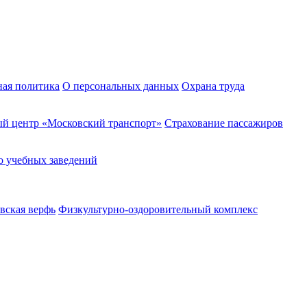
ная политика
О персональных данных
Охрана труда
й центр «Московский транспорт»
Страхование пассажиров
о учебных заведений
вская верфь
Физкультурно-оздоровительный комплекс