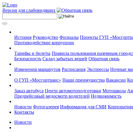
Версия для слабовидящих
История
Руководство
Филиалы
Проекты ГУП «Мосгортр
Противодействие коррупции
Тарифы и билеты
Правила пользования наземным городс
Безопасность
Склад забытых вещей
Обратная связь
Изменения маршрутов
Расписания
Экспрессы
Ночные м
О ГУП «Мосгортранс»
Наши преимущества
Вакансии
Ко
Заказ автобуса
Центр автомотоподготовки
Мотошкола
Ав
Предрейсовый медосмотр водителей
Недвижимость
Новости
Фотогалерея
Информация для СМИ
Корпоративн
Контакты
Новости