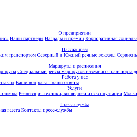
О предприятии
анс»
Наши партнеры
Награды и премии
Корпоративная социаль
Пассажирам
ким транспортом
Северный и Южный речные вокзалы
Сервисны
Маршруты и расписания
аршруты
Специальные рейсы маршрутов наземного транспорта д
Работа у нас
нтакты
Ваши вопросы – наши ответы
Услуги
тошкола
Реализация техники, вышедшей из эксплуатации
Моско
Пресс-служба
ая газета
Контакты пресс-службы