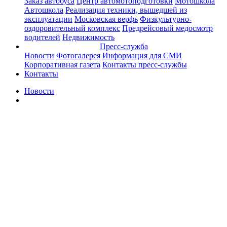
Заказ автобуса
Центр автомотоподготовки
Мотошкола
Автошкола
Реализация техники, вышедшей из
эксплуатации
Московская верфь
Физкультурно-
оздоровительный комплекс
Предрейсовый медосмотр
водителей
Недвижимость
Пресс-служба
Новости
Фотогалерея
Информация для СМИ
Корпоративная газета
Контакты пресс-службы
Контакты
Новости