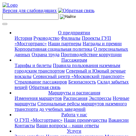
Версия для слабовидящих
О предприятии
История
Руководство
Филиалы
Проекты ГУП
«Мосгортранс»
Наши партнеры
Награды и премии
Корпоративная социальная политика
О персональных
данных
Охрана труда
Противодействие коррупции
Пассажирам
Тарифы и билеты
Правила пользования наземным
городским транспортом
Северный и Южный речные
вокзалы
Сервисный центр «Московский транспорт»
Страхование пассажиров
Безопасность
Склад забытых
вещей
Обратная связь
Маршруты и расписания
Изменения маршрутов
Расписания
Экспрессы
Ночные
маршруты
Специальные рейсы маршрутов наземного
транспорта до учебных заведений
Работа у нас
О ГУП «Мосгортранс»
Наши преимущества
Вакансии
Контакты
Ваши вопросы – наши ответы
Услуги