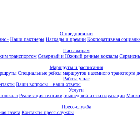
О предприятии
анс»
Наши партнеры
Награды и премии
Корпоративная социаль
Пассажирам
ким транспортом
Северный и Южный речные вокзалы
Сервисны
Маршруты и расписания
аршруты
Специальные рейсы маршрутов наземного транспорта д
Работа у нас
нтакты
Ваши вопросы – наши ответы
Услуги
тошкола
Реализация техники, вышедшей из эксплуатации
Моско
Пресс-служба
ая газета
Контакты пресс-службы