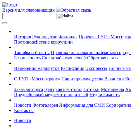
Версия для слабовидящих
История
Руководство
Филиалы
Проекты ГУП «Мосгортр
Противодействие коррупции
Тарифы и билеты
Правила пользования наземным городс
Безопасность
Склад забытых вещей
Обратная связь
Изменения маршрутов
Расписания
Экспрессы
Ночные м
О ГУП «Мосгортранс»
Наши преимущества
Вакансии
Ко
Заказ автобуса
Центр автомотоподготовки
Мотошкола
Ав
Предрейсовый медосмотр водителей
Недвижимость
Новости
Фотогалерея
Информация для СМИ
Корпоративн
Контакты
Новости