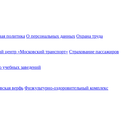
ная политика
О персональных данных
Охрана труда
й центр «Московский транспорт»
Страхование пассажиров
о учебных заведений
вская верфь
Физкультурно-оздоровительный комплекс