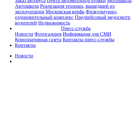
Заказ автобуса
Центр автомотоподготовки
Мотошкола
Автошкола
Реализация техники, вышедшей из
эксплуатации
Московская верфь
Физкультурно-
оздоровительный комплекс
Предрейсовый медосмотр
водителей
Недвижимость
Пресс-служба
Новости
Фотогалерея
Информация для СМИ
Корпоративная газета
Контакты пресс-службы
Контакты
Новости