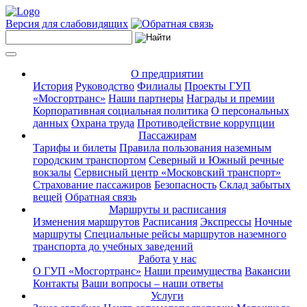
Версия для слабовидящих
О предприятии
История
Руководство
Филиалы
Проекты ГУП
«Мосгортранс»
Наши партнеры
Награды и премии
Корпоративная социальная политика
О персональных
данных
Охрана труда
Противодействие коррупции
Пассажирам
Тарифы и билеты
Правила пользования наземным
городским транспортом
Северный и Южный речные
вокзалы
Сервисный центр «Московский транспорт»
Страхование пассажиров
Безопасность
Склад забытых
вещей
Обратная связь
Маршруты и расписания
Изменения маршрутов
Расписания
Экспрессы
Ночные
маршруты
Специальные рейсы маршрутов наземного
транспорта до учебных заведений
Работа у нас
О ГУП «Мосгортранс»
Наши преимущества
Вакансии
Контакты
Ваши вопросы – наши ответы
Услуги