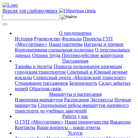
Версия для слабовидящих
О предприятии
История
Руководство
Филиалы
Проекты ГУП
«Мосгортранс»
Наши партнеры
Награды и премии
Корпоративная социальная политика
О персональных
данных
Охрана труда
Противодействие коррупции
Пассажирам
Тарифы и билеты
Правила пользования наземным
городским транспортом
Северный и Южный речные
вокзалы
Сервисный центр «Московский транспорт»
Страхование пассажиров
Безопасность
Склад забытых
вещей
Обратная связь
Маршруты и расписания
Изменения маршрутов
Расписания
Экспрессы
Ночные
маршруты
Специальные рейсы маршрутов наземного
транспорта до учебных заведений
Работа у нас
О ГУП «Мосгортранс»
Наши преимущества
Вакансии
Контакты
Ваши вопросы – наши ответы
Услуги