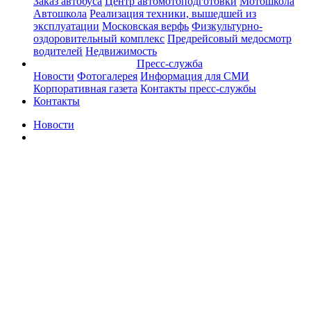
Заказ автобуса
Центр автомотоподготовки
Мотошкола
Автошкола
Реализация техники, вышедшей из
эксплуатации
Московская верфь
Физкультурно-
оздоровительный комплекс
Предрейсовый медосмотр
водителей
Недвижимость
Пресс-служба
Новости
Фотогалерея
Информация для СМИ
Корпоративная газета
Контакты пресс-службы
Контакты
Новости