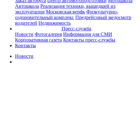
Заказ автобуса
Центр автомотоподготовки
Мотошкола
Автошкола
Реализация техники, вышедшей из
эксплуатации
Московская верфь
Физкультурно-
оздоровительный комплекс
Предрейсовый медосмотр
водителей
Недвижимость
Пресс-служба
Новости
Фотогалерея
Информация для СМИ
Корпоративная газета
Контакты пресс-службы
Контакты
Новости