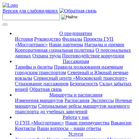
Версия для слабовидящих
О предприятии
История
Руководство
Филиалы
Проекты ГУП
«Мосгортранс»
Наши партнеры
Награды и премии
Корпоративная социальная политика
О персональных
данных
Охрана труда
Противодействие коррупции
Пассажирам
Тарифы и билеты
Правила пользования наземным
городским транспортом
Северный и Южный речные
вокзалы
Сервисный центр «Московский транспорт»
Страхование пассажиров
Безопасность
Склад забытых
вещей
Обратная связь
Маршруты и расписания
Изменения маршрутов
Расписания
Экспрессы
Ночные
маршруты
Специальные рейсы маршрутов наземного
транспорта до учебных заведений
Работа у нас
О ГУП «Мосгортранс»
Наши преимущества
Вакансии
Контакты
Ваши вопросы – наши ответы
Услуги