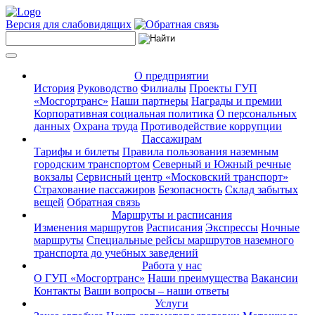
Версия для слабовидящих
О предприятии
История
Руководство
Филиалы
Проекты ГУП
«Мосгортранс»
Наши партнеры
Награды и премии
Корпоративная социальная политика
О персональных
данных
Охрана труда
Противодействие коррупции
Пассажирам
Тарифы и билеты
Правила пользования наземным
городским транспортом
Северный и Южный речные
вокзалы
Сервисный центр «Московский транспорт»
Страхование пассажиров
Безопасность
Склад забытых
вещей
Обратная связь
Маршруты и расписания
Изменения маршрутов
Расписания
Экспрессы
Ночные
маршруты
Специальные рейсы маршрутов наземного
транспорта до учебных заведений
Работа у нас
О ГУП «Мосгортранс»
Наши преимущества
Вакансии
Контакты
Ваши вопросы – наши ответы
Услуги