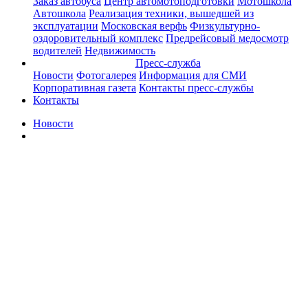
Заказ автобуса
Центр автомотоподготовки
Мотошкола
Автошкола
Реализация техники, вышедшей из
эксплуатации
Московская верфь
Физкультурно-
оздоровительный комплекс
Предрейсовый медосмотр
водителей
Недвижимость
Пресс-служба
Новости
Фотогалерея
Информация для СМИ
Корпоративная газета
Контакты пресс-службы
Контакты
Новости