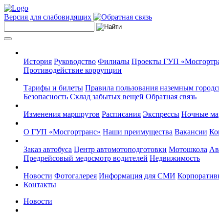
Версия для слабовидящих
История
Руководство
Филиалы
Проекты ГУП «Мосгортр
Противодействие коррупции
Тарифы и билеты
Правила пользования наземным городс
Безопасность
Склад забытых вещей
Обратная связь
Изменения маршрутов
Расписания
Экспрессы
Ночные м
О ГУП «Мосгортранс»
Наши преимущества
Вакансии
Ко
Заказ автобуса
Центр автомотоподготовки
Мотошкола
Ав
Предрейсовый медосмотр водителей
Недвижимость
Новости
Фотогалерея
Информация для СМИ
Корпоративн
Контакты
Новости