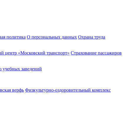
ная политика
О персональных данных
Охрана труда
й центр «Московский транспорт»
Страхование пассажиров
о учебных заведений
вская верфь
Физкультурно-оздоровительный комплекс