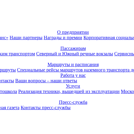
О предприятии
анс»
Наши партнеры
Награды и премии
Корпоративная социаль
Пассажирам
ким транспортом
Северный и Южный речные вокзалы
Сервисны
Маршруты и расписания
аршруты
Специальные рейсы маршрутов наземного транспорта д
Работа у нас
нтакты
Ваши вопросы – наши ответы
Услуги
тошкола
Реализация техники, вышедшей из эксплуатации
Моско
Пресс-служба
ая газета
Контакты пресс-службы