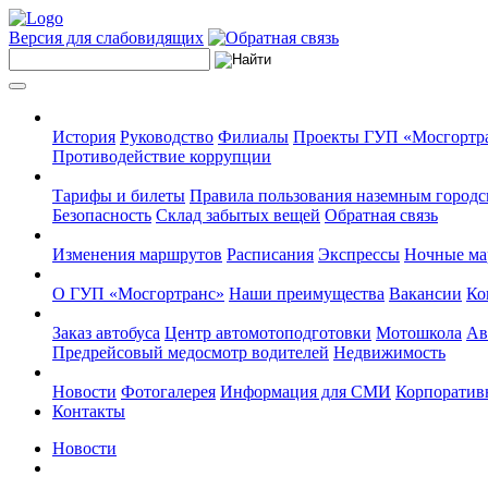
Версия для слабовидящих
История
Руководство
Филиалы
Проекты ГУП «Мосгортр
Противодействие коррупции
Тарифы и билеты
Правила пользования наземным городс
Безопасность
Склад забытых вещей
Обратная связь
Изменения маршрутов
Расписания
Экспрессы
Ночные м
О ГУП «Мосгортранс»
Наши преимущества
Вакансии
Ко
Заказ автобуса
Центр автомотоподготовки
Мотошкола
Ав
Предрейсовый медосмотр водителей
Недвижимость
Новости
Фотогалерея
Информация для СМИ
Корпоративн
Контакты
Новости