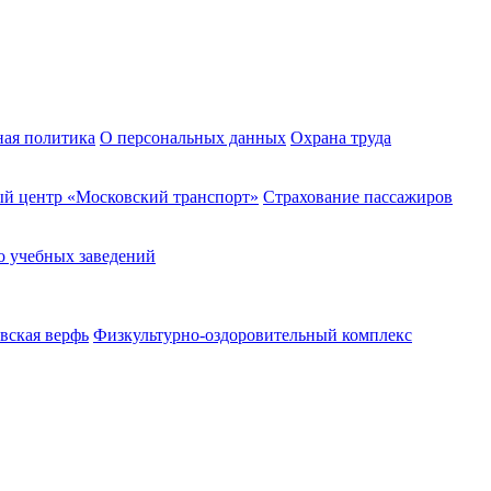
ная политика
О персональных данных
Охрана труда
й центр «Московский транспорт»
Страхование пассажиров
о учебных заведений
вская верфь
Физкультурно-оздоровительный комплекс