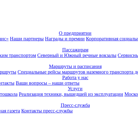
О предприятии
анс»
Наши партнеры
Награды и премии
Корпоративная социаль
Пассажирам
ким транспортом
Северный и Южный речные вокзалы
Сервисны
Маршруты и расписания
аршруты
Специальные рейсы маршрутов наземного транспорта д
Работа у нас
нтакты
Ваши вопросы – наши ответы
Услуги
тошкола
Реализация техники, вышедшей из эксплуатации
Моско
Пресс-служба
ая газета
Контакты пресс-службы