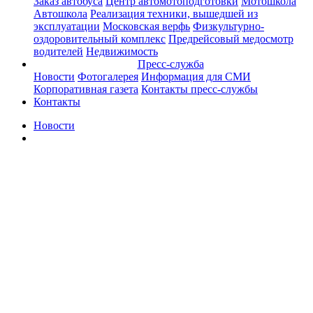
Заказ автобуса
Центр автомотоподготовки
Мотошкола
Автошкола
Реализация техники, вышедшей из
эксплуатации
Московская верфь
Физкультурно-
оздоровительный комплекс
Предрейсовый медосмотр
водителей
Недвижимость
Пресс-служба
Новости
Фотогалерея
Информация для СМИ
Корпоративная газета
Контакты пресс-службы
Контакты
Новости