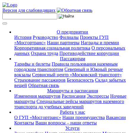
Версия для слабовидящих
О предприятии
История
Руководство
Филиалы
Проекты ГУП
«Мосгортранс»
Наши партнеры
Награды и премии
Корпоративная социальная политика
О персональных
данных
Охрана труда
Противодействие коррупции
Пассажирам
Тарифы и билеты
Правила пользования наземным
городским транспортом
Северный и Южный речные
вокзалы
Сервисный центр «Московский транспорт»
Страхование пассажиров
Безопасность
Склад забытых
вещей
Обратная связь
Маршруты и расписания
Изменения маршрутов
Расписания
Экспрессы
Ночные
маршруты
Специальные рейсы маршрутов наземного
транспорта до учебных заведений
Работа у нас
О ГУП «Мосгортранс»
Наши преимущества
Вакансии
Контакты
Ваши вопросы – наши ответы
Услуги