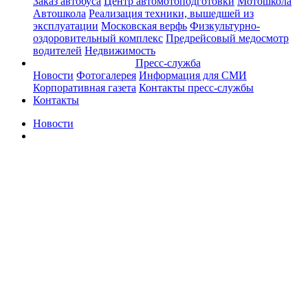
Заказ автобуса
Центр автомотоподготовки
Мотошкола
Автошкола
Реализация техники, вышедшей из
эксплуатации
Московская верфь
Физкультурно-
оздоровительный комплекс
Предрейсовый медосмотр
водителей
Недвижимость
Пресс-служба
Новости
Фотогалерея
Информация для СМИ
Корпоративная газета
Контакты пресс-службы
Контакты
Новости