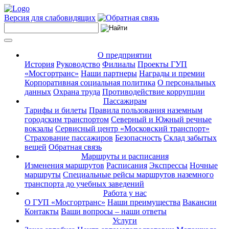
Версия для слабовидящих
О предприятии
История
Руководство
Филиалы
Проекты ГУП
«Мосгортранс»
Наши партнеры
Награды и премии
Корпоративная социальная политика
О персональных
данных
Охрана труда
Противодействие коррупции
Пассажирам
Тарифы и билеты
Правила пользования наземным
городским транспортом
Северный и Южный речные
вокзалы
Сервисный центр «Московский транспорт»
Страхование пассажиров
Безопасность
Склад забытых
вещей
Обратная связь
Маршруты и расписания
Изменения маршрутов
Расписания
Экспрессы
Ночные
маршруты
Специальные рейсы маршрутов наземного
транспорта до учебных заведений
Работа у нас
О ГУП «Мосгортранс»
Наши преимущества
Вакансии
Контакты
Ваши вопросы – наши ответы
Услуги