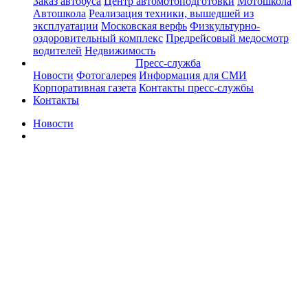
Заказ автобуса
Центр автомотоподготовки
Мотошкола
Автошкола
Реализация техники, вышедшей из
эксплуатации
Московская верфь
Физкультурно-
оздоровительный комплекс
Предрейсовый медосмотр
водителей
Недвижимость
Пресс-служба
Новости
Фотогалерея
Информация для СМИ
Корпоративная газета
Контакты пресс-службы
Контакты
Новости