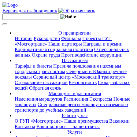
Версия для слабовидящих
О предприятии
История
Руководство
Филиалы
Проекты ГУП
«Мосгортранс»
Наши партнеры
Награды и премии
Корпоративная социальная политика
О персональных
данных
Охрана труда
Противодействие коррупции
Пассажирам
Тарифы и билеты
Правила пользования наземным
городским транспортом
Северный и Южный речные
вокзалы
Сервисный центр «Московский транспорт»
Страхование пассажиров
Безопасность
Склад забытых
вещей
Обратная связь
Маршруты и расписания
Изменения маршрутов
Расписания
Экспрессы
Ночные
маршруты
Специальные рейсы маршрутов наземного
транспорта до учебных заведений
Работа у нас
О ГУП «Мосгортранс»
Наши преимущества
Вакансии
Контакты
Ваши вопросы – наши ответы
Услуги