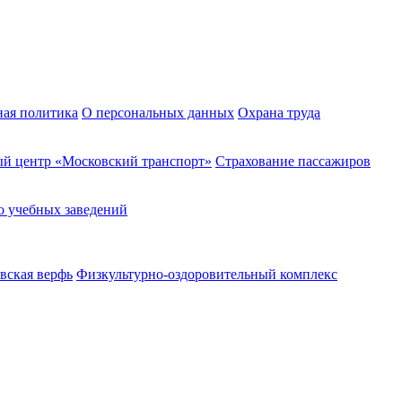
ная политика
О персональных данных
Охрана труда
й центр «Московский транспорт»
Страхование пассажиров
о учебных заведений
вская верфь
Физкультурно-оздоровительный комплекс