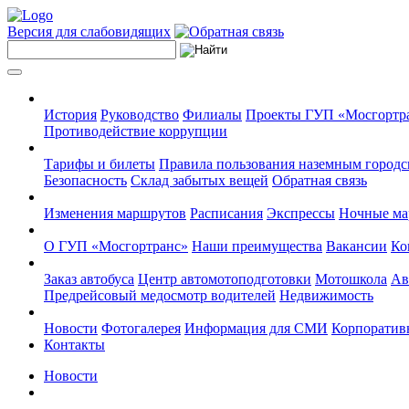
Версия для слабовидящих
История
Руководство
Филиалы
Проекты ГУП «Мосгортр
Противодействие коррупции
Тарифы и билеты
Правила пользования наземным городс
Безопасность
Склад забытых вещей
Обратная связь
Изменения маршрутов
Расписания
Экспрессы
Ночные м
О ГУП «Мосгортранс»
Наши преимущества
Вакансии
Ко
Заказ автобуса
Центр автомотоподготовки
Мотошкола
Ав
Предрейсовый медосмотр водителей
Недвижимость
Новости
Фотогалерея
Информация для СМИ
Корпоративн
Контакты
Новости