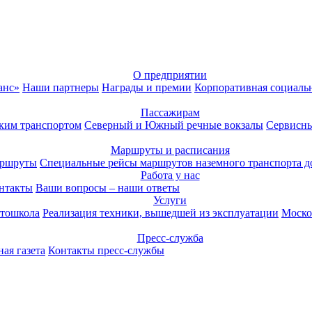
О предприятии
анс»
Наши партнеры
Награды и премии
Корпоративная социаль
Пассажирам
ким транспортом
Северный и Южный речные вокзалы
Сервисны
Маршруты и расписания
аршруты
Специальные рейсы маршрутов наземного транспорта д
Работа у нас
нтакты
Ваши вопросы – наши ответы
Услуги
тошкола
Реализация техники, вышедшей из эксплуатации
Моско
Пресс-служба
ая газета
Контакты пресс-службы